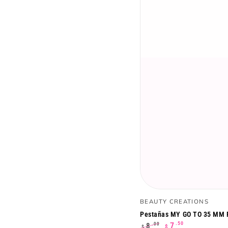
Pestañas
Vendedor:
BEAUTY CREATIONS
MY
Pestañas MY GO TO 35 MM 
GO
.50
7
8
.00
$
$