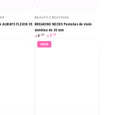
BREAKING
Vendedor:
ONS
BEAUTY CREATIONS
NECKS
nk ALWAYS FLEXIN 35
BREAKING NECKS Pestañas de visón
Pestañas
sintético de 35 mm
.50
7
8
.00
$
$
de
Precio
Precio
visón
VENTA
regular
de
venta
sintético
de
35
mm