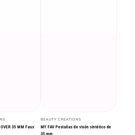
MY
Vendedor:
ONS
BEAUTY CREATIONS
FAV
LOVER 35 MM Faux
MY FAV Pestañas de visón sintético de
Pestañas
35 mm