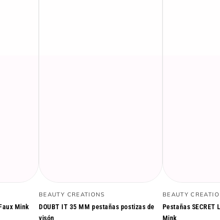
DOUBT
Pestañas
Vendedor:
Vendedor:
BEAUTY CREATIONS
BEAUTY CREATI
IT
SECRET
Faux Mink
DOUBT IT 35 MM pestañas postizas de
Pestañas SECRET 
35
LOVER
visón
Mink