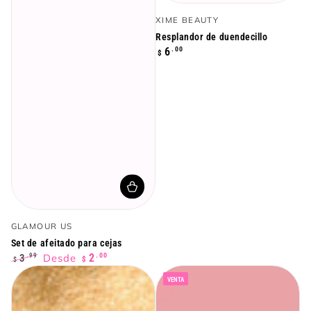
Vendedor:
XIME BEAUTY
Resplandor de duendecillo
Precio
.00
6
$
regular
Vendedor:
GLAMOUR US
Set de afeitado para cejas
.00
Desde
2
3
.99
$
$
Precio
Precio
VENTA
regular
de
venta