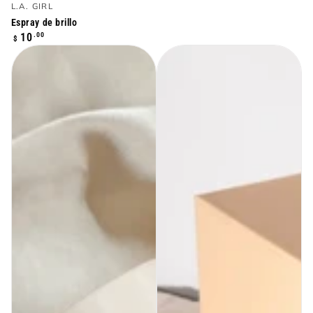
Vendedor:
L.A. GIRL
Espray de brillo
Precio
.00
10
$
regular