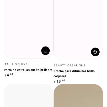
Vendedor:
Vendedor:
ITALIA DELUXE
BEAUTY CREATIONS
Polvo de estrellas suelto brillante
Brocha para difuminar brillo
Precio
.00
4
$
corporal
regular
Precio
.00
10
$
regular