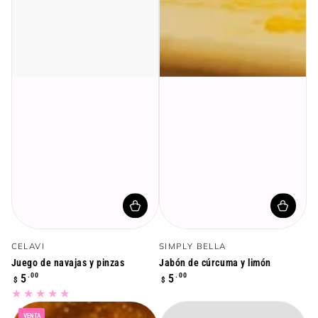
Vendedor:
Vendedor:
CELAVI
SIMPLY BELLA
Juego de navajas y pinzas
Jabón de cúrcuma y limón
Precio
Precio
.00
.00
5
5
$
$
regular
regular
VENTA