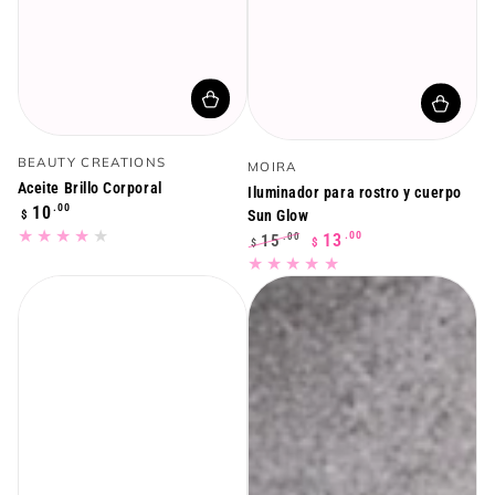
Vendedor:
Vendedor:
BEAUTY CREATIONS
MOIRA
Aceite Brillo Corporal
Iluminador para rostro y cuerpo
Precio
.00
10
$
Sun Glow
regular
.00
13
15
.00
$
$
Precio
Precio
regular
de
venta