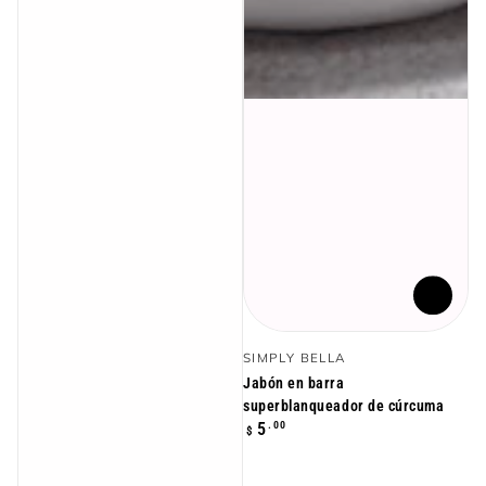
Vendedor:
SIMPLY BELLA
Jabón en barra
superblanqueador de cúrcuma
Precio
.00
5
$
regular